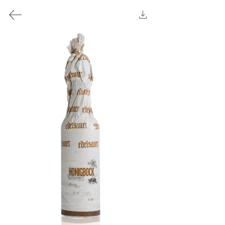
GER
/
ENG
Brauerei Hofstetten Krammer GmbH & Co KG
Adsdorf 5 A-4113 St. Martin / Mühlkreis
Tel 07232 / 2204 - 0
Fax 07232 / 2204 - 4
bier@hofstetten.at
Language:
Deutsch
/
English